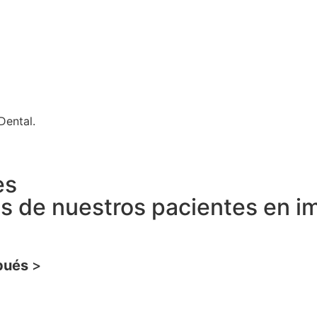
Dental.
es
es de nuestros pacientes en i
pués
>