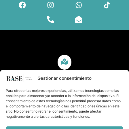
C. del Ferrocarril, 41, Arganzuela, 28045 Madrid
Gestionar consentimiento
Para ofrecer las mejores experiencias, utilizamos tecnologías como las
cookies para almacenar y/o acceder a la información del dispositivo. El
consentimiento de estas tecnologías nos permitirá procesar datos como
el comportamiento de navegación o las identificaciones únicas en este
sitio. No consentir o retirar el consentimiento, puede afectar
912 00 14 00
negativamente a ciertas características y funciones.