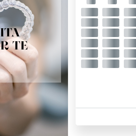
ITA
R TE