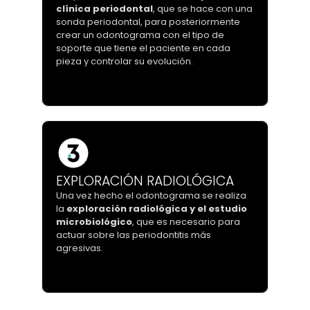
clínica periodontal
, que se hace con una
clínica periodontal
, que se hace con una
sonda periodontal, para posteriormente
sonda periodontal, para posteriormente
crear un odontograma con el tipo de
crear un odontograma con el tipo de
soporte que tiene el paciente en cada
soporte que tiene el paciente en cada
pieza y controlar su evolución.
pieza y controlar su evolución.
EXPLORACIÓN RADIOLÓGICA
Una vez hecho el odontograma se realiza
la
exploración radiológica y el estudio
microbiológico
, que es necesario para
actuar sobre las periodontitis más
agresivas.