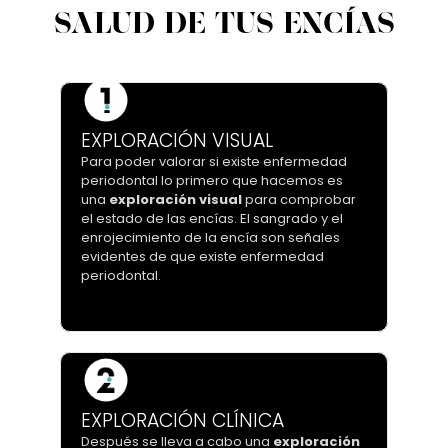
SALUD DE TUS ENCÍAS
EXPLORACIÓN VISUAL
Para poder valorar si existe enfermedad
Para poder valorar si existe enfermedad
periodontal lo primero que hacemos es
periodontal lo primero que hacemos es
una
exploración visual
para comprobar
una
exploración visual
para comprobar
el estado de las encías. El sangrado y el
el estado de las encías. El sangrado y el
enrojecimiento de la encía son señales
enrojecimiento de la encía son señales
evidentes de que existe enfermedad
evidentes de que existe enfermedad
periodontal.
periodontal.
EXPLORACIÓN CLÍNICA
Después se lleva a cabo una
exploración
Después se lleva a cabo una
exploración