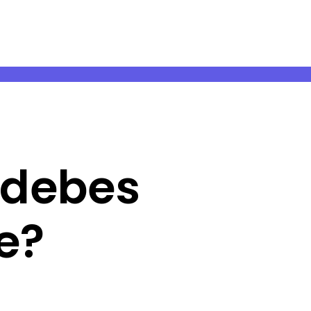
 debes
je?