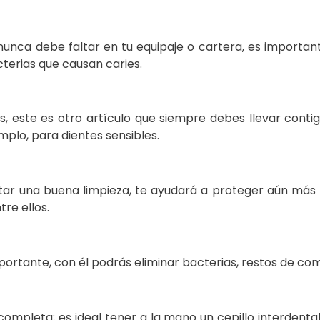
 nunca debe faltar en tu equipaje o cartera, es importan
terias que causan caries.
s, este es otro artículo que siempre debes llevar contig
mplo, para dientes sensibles.
r una buena limpieza, te ayudará a proteger aún más tu
re ellos.
ante, con él podrás eliminar bacterias, restos de comida
ompleta; es ideal tener a la mano un cepillo interdental