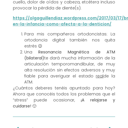
cuello, dolor de oídos y cabeza, etcétera incluso
provocar la pérdida de diente(s).
https://olgaguillendiaz.wordpress.com/2017/03/17/b
en-la-infancia-como-afecta-a-la-denticion/
Para mis compañeros ortodoncistas: La
ortodoncia digital también nos quita
estrés 😉
Una
Resonancia Magnética de ATM
(bilateral)
te dará mucha información de la
articulación temporomandibular, de muy
alta resolución sin efectos adversos y muy
fiable para averiguar el estado
real
de la
ATM.
¿Cuántos deberes tenéis apuntado para hoy?
Ahora que conocéis todos los problemas que el
“stress” puede ocasionar,
¡A relajarse y
cuidarse!
🙂