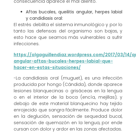
consecuencia aparece el mal aliento.
Aftas bucales, queilitis angular, herpes labial
y candidiasis oral:
El estrés debilita el sistema inmunológico y por lo
tanto las defensas del organismo son bajas, y
esto hace que seamos más vulnerables a sufrir
infecciones.
https://olgaguillendiaz.wordpress.com/2017/03/14/que
angular-aftas-bucales-herpes-labial-que-
hacer-en-estas-situaciones/
-La candidiasis oral (muguet), es una infección
producida por hongo (Cándida), donde aparece
lesiones blanquecinas o grisáceas en la lengua
o en el interior de la boca (encía, mejillas); y
debajo de este material blanquecino hay tejido
enrojecido que sangra fácilmente. Produce dolor
en la deglución, sensación de sequedad bucal,
sensación de quemazón en la lengua, por ende
cursan con dolor y ardor en las zonas afectadas.