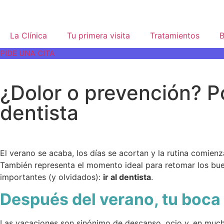
La Clínica
Tu primera visita
Tratamientos
B
PIDE UNA CITA
¿Dolor o prevención? Po
dentista
El verano se acaba, los días se acortan y la rutina comienz
También representa el momento ideal para retomar los bue
importantes (y olvidados):
ir al dentista
.
Después del verano, tu boca 
Las vacaciones son sinónimo de descanso, ocio y, en mucho